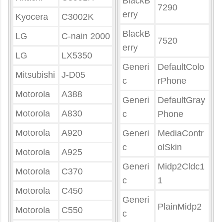
BlackB
7290
erry
Kyocera
C3002K
BlackB
LG
C-nain 2000
7520
erry
LG
LX5350
Generi
DefaultColo
Mitsubishi
J-D05
c
rPhone
Motorola
A388
Generi
DefaultGray
Motorola
A830
c
Phone
Motorola
A920
Generi
MediaContr
c
olSkin
Motorola
A925
Generi
Midp2Cldc1
Motorola
C370
c
1
Motorola
C450
Generi
PlainMidp2
Motorola
C550
c