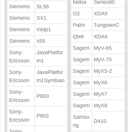
Nokia
Series90
Siemens
SL56
O2
XDAII
Siemens
SX1
Palm
TungstenC
Siemens
midp1
Qtek
XDAII
Siemens
x55
Sagem
MyV-65
Sony-
JavaPlatfor
Sagem
MyV-75
Ericsson
m1
Sagem
MyX5-2
Sony-
JavaPlatfor
Ericsson
m1Symbian
Sagem
MyX6
Sony-
Sagem
MyX7
P800
Ericsson
Sagem
MyX8
Sony-
P802
Samsu
Ericsson
D410
ng
Sony-