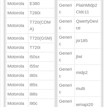
Motorola
E380
Generi
PlainMidp2
c
Cldc11
Motorola
T280i
Generi
QwertyDevi
T720(CDM
Motorola
c
ce
A)
Generi
Motorola
T720(GSM)
jsr185
c
Motorola
T720i
Generi
jtwi
Motorola
i50sx
c
Motorola
i55sr
Generi
midp2
Motorola
i80s
c
Motorola
i85s
Generi
multi
c
Motorola
i88s
Generi
Motorola
i90c
wmapi20