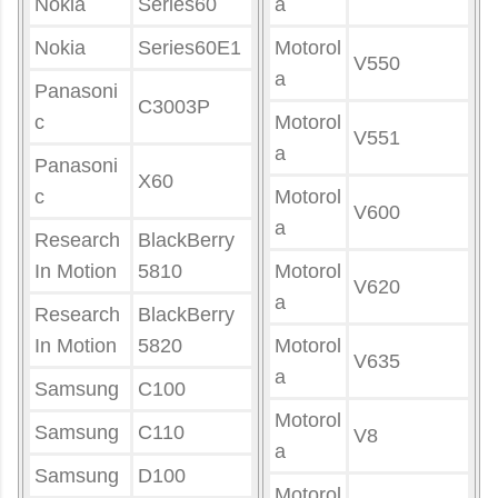
Nokia
Series60
a
Nokia
Series60E1
Motorol
V550
a
Panasoni
C3003P
c
Motorol
V551
a
Panasoni
X60
c
Motorol
V600
a
Research
BlackBerry
In Motion
5810
Motorol
V620
a
Research
BlackBerry
In Motion
5820
Motorol
V635
a
Samsung
C100
Motorol
Samsung
C110
V8
a
Samsung
D100
Motorol