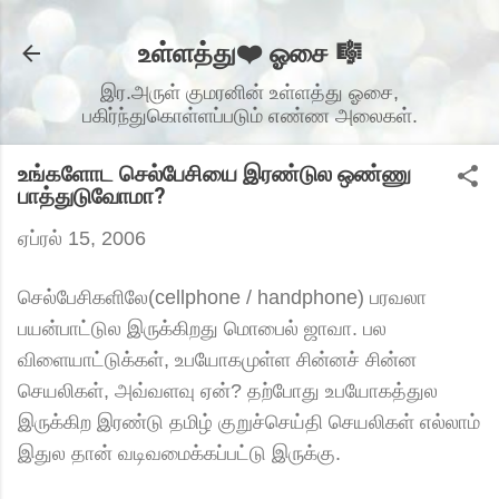
முதன்மை உள்ளடக்கத்திற்குச் செல்
உள்ளத்து❤️ ஓசை 🎼
இர.அருள் குமரனின் உள்ளத்து ஓசை,
பகிர்ந்துகொள்ளப்படும் எண்ண அலைகள்.
உங்களோட செல்பேசியை இரண்டுல ஒண்ணு
பாத்துடுவோமா?
ஏப்ரல் 15, 2006
செல்பேசிகளிலே(cellphone / handphone) பரவலா
பயன்பாட்டுல இருக்கிறது மொபைல் ஜாவா. பல
விளையாட்டுக்கள், உபயோகமுள்ள சின்னச் சின்ன
செயலிகள், அவ்வளவு ஏன்? தற்போது உபயோகத்துல
இருக்கிற இரண்டு தமிழ் குறுச்செய்தி செயலிகள் எல்லாம்
இதுல தான் வடிவமைக்கப்பட்டு இருக்கு.