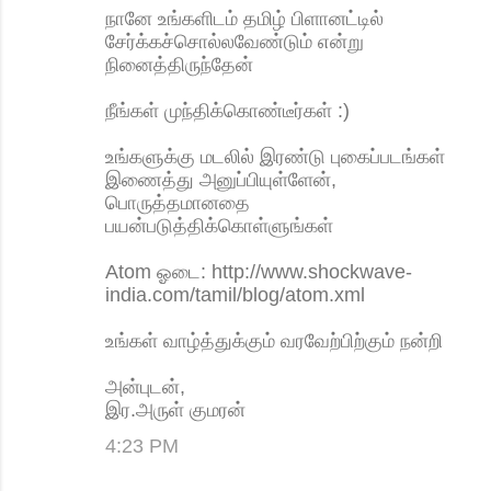
த்
நானே உங்களிடம் தமிழ் பிளானட்டில்
சேர்க்கச்சொல்லவேண்டும் என்று
து
நினைத்திருந்தேன்
க
ள்
நீங்கள் முந்திக்கொண்டீர்கள் :)
உங்களுக்கு மடலில் இரண்டு புகைப்படங்கள்
இணைத்து அனுப்பியுள்ளேன்,
பொருத்தமானதை
பயன்படுத்திக்கொள்ளுங்கள்
Atom ஓடை: http://www.shockwave-
india.com/tamil/blog/atom.xml
உங்கள் வாழ்த்துக்கும் வரவேற்பிற்கும் நன்றி
அன்புடன்,
இர.அருள் குமரன்
4:23 PM