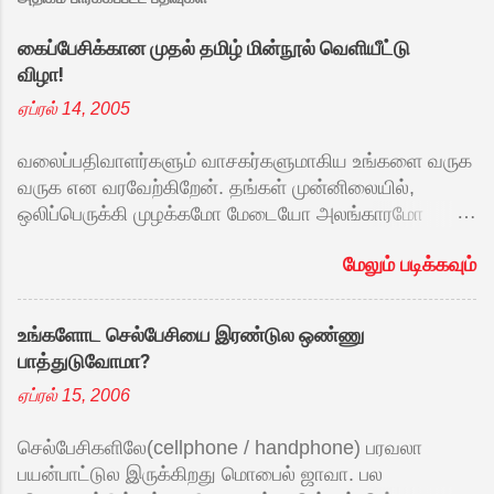
கைப்பேசிக்கான முதல் தமிழ் மின்நூல் வெளியீட்டு
விழா!
ஏப்ரல் 14, 2005
வலைப்பதிவாளர்களும் வாசகர்களுமாகிய உங்களை வருக
வருக என வரவேற்கிறேன். தங்கள் முன்னிலையில்,
ஒலிப்பெருக்கி முழக்கமோ மேடையோ அலங்காரமோ
இன்றி மெல்ல ஒரு வெளியீட்டு விழா. என்ன
மேலும் படிக்கவும்
வெளியிடப்போகிறோம்? தற்போது வெளிவரும் புதிய
கைப்பேசிகள் கைக்கணினியின் பெரும்பாலான
அம்சங்களை தன்னகத்தே கொண்டிருக்கின்றன.
உங்களோட செல்பேசியை இரண்டுல ஒண்ணு
அவைகளின் வசதிகளைக் கொண்டு தமிழில்
பாத்துடுவோமா?
குறுந்தகவல் அனுப்பும் செயலி சமீபத்தில் சிங்கையில்
ஏப்ரல் 15, 2006
வெளியீடு கண்டதை அறிந்திருப்பீர்கள்.
குறுந்தகவல்களையும் சிறுகவிதைகளையும் தாண்டி
செல்பேசிகளிலே(cellphone / handphone) பரவலா
கதைகளையும் நாவல்களையும் கைப்பேசியிலேயே
பயன்பாட்டுல இருக்கிறது மொபைல் ஜாவா. பல
எடுத்துச்செல்லும் வண்ணம் வடிவமைத்தால் நமது