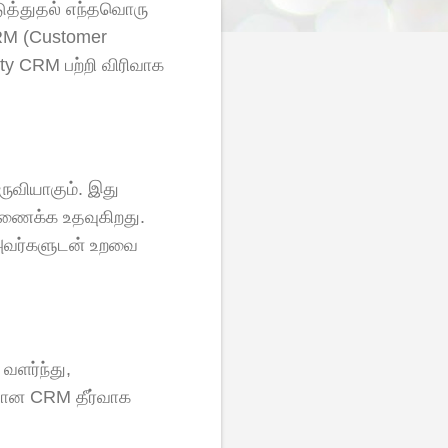
டுத்துதல் எந்தவொரு
CRM (Customer
ty CRM பற்றி விரிவாக
ருவியாகும். இது
ிணைக்க உதவுகிறது.
 அவர்களுடன் உறவை
வளர்ந்து,
ையான CRM தீர்வாக