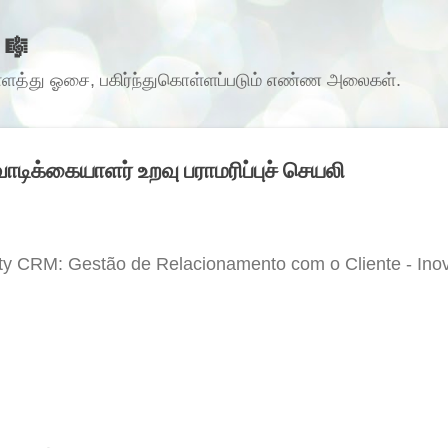
முதன்மை உள்ளடக்கத்திற்குச் செல்
 🎼
ள்ளத்து ஓசை, பகிர்ந்துகொள்ளப்படும் எண்ண அலைகள்.
டிக்கையாளர் உறவு பராமரிப்புச் செயலி