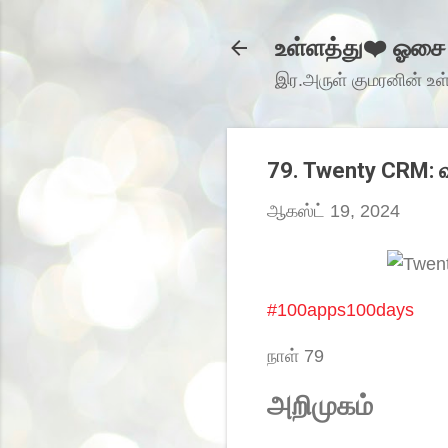
உள்ளத்து❤️ ஓசை
இர.அருள் குமரனின் உ
79. Twenty CRM: வா
ஆகஸ்ட் 19, 2024
#100apps100days
நாள் 79
அறிமுகம்