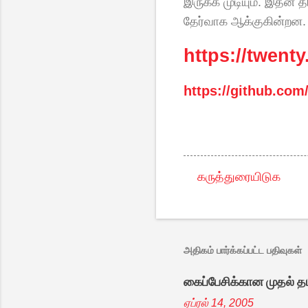
இருக்க முடியும். இதன்
தேர்வாக ஆக்குகின்றன.
https://twent
https://github.com
கருத்துரையிடுக
க
ரு
த்
து
அதிகம் பார்க்கப்பட்ட பதிவுகள்
க
கைப்பேசிக்கான முதல் தம
ள்
ஏப்ரல் 14, 2005